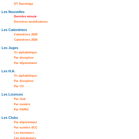
GT Sauvetage
Les Nouvelles
Dernière minute
Dernières modifications
Les Calendriers
Calendriers 2025
Calendriers 2026
Les Juges
Tri alphabétique
Par discipline
Par département
Les H.A.
Tri alphabétique
Par discipline
Par CU
Les Licences
Par club
Par numéro
Par FAPAC
Les Clubs
Par département
Par numéro SCC
Les moniteurs
Les entraineurs