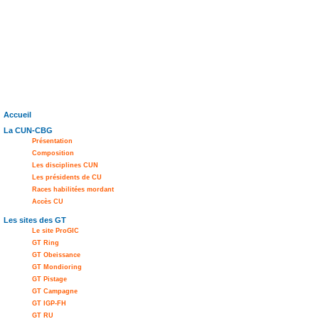
Accueil
La CUN-CBG
Présentation
Composition
Les disciplines CUN
Les présidents de CU
Races habilitées mordant
Accès CU
Les sites des GT
Le site ProGIC
GT Ring
GT Obeissance
GT Mondioring
GT Pistage
GT Campagne
GT IGP-FH
GT RU